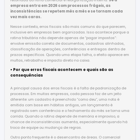
retomada do ritmo comercial e reorganização interna.
Se a
empresa entra em 2026 com processos frágeis, as
inconsistências se repetem mês a mês e se tornam cada
vez mais caras.
Nesse contexto, erros fiscais são mais comuns do que parecem,
inclusive em empresas bem organizadas. Isso acontece porque a
rotina tributária não depende apenas de “pagar impostos”:
envolve emissão correta de documentos, cadastros alinhados,
classificação de operações, conferências e entregas dentro de
prazos específicos. Quando uma etapa falha, o efeito aparece em
multas, retrabalho e impacto direto no caixa.
• Por que erros fiscais acontecem e quais são as
consequências
A principal causa dos erros fiscais é a falta de padronização de
processos. Em muitas empresas, cada pessoa faz de um jeito
diferente: um cadastro é preenchido “como deu”, uma nota é
emitida com base em hábitos antigos, um lançamento é
registrado sem conferência e o fechamento do mês se torna uma
corrida. Quando a rotina depende de memória e improviso, a
chance de inconsistências aumenta, especialmente quando há
troca de equipe ou mudança de regras.
Outro ponto frequente é o desencontro de áreas. O comercial