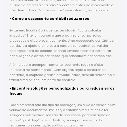
Os erros acima são comuns, mas quase sempre evitáveis
quando a empresa cria padrão, confere antes do vencimento e
não deixa o fiscal “rodar sozinho” sem informação completa.
• Como a assessoria contábil reduz erros
Evitar erro fiscal não é apenas ter alguém “para calcular
impostos”. É ter um parceiro que organiza a rotina, revisa
processos e atua preventivamente. Uma assessoria contábil bem
conduzida ajuda a empresa a padronizar cadastros, validar
operações fora do comum, orientar emissão correta, estruturar
conciliações e antecipar riscos que passariam despercebidos.
Além disso, o acompanhamento recorrente reduz o efeito
“surpresa no fechamento”. Com organização e conferência
contínua, a empresa ganha previsibilidade, diminui retrabalho e
transforma o fiscal em parte do controle.
• Encontre soluções personalizadas para reduzir erros
fiscais
Cada empresa tem um tipo de operação, um fluxo de venda e um
volume de documentos. Por isso, o caminho mais eficaz é ter
soluções sob medida: revisão de processos, padronização de
emissão, validação de cadastros, acompanhamento do
fechamento e orientação prática para o time.