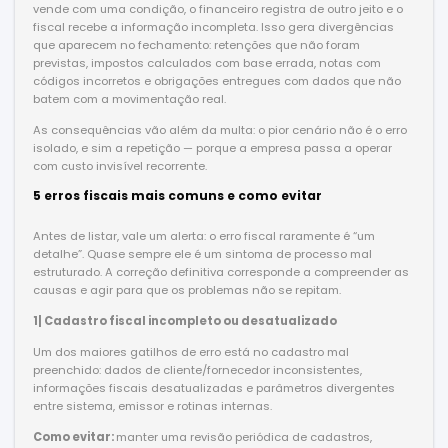
vende com uma condição, o financeiro registra de outro jeito e o
fiscal recebe a informação incompleta. Isso gera divergências
que aparecem no fechamento: retenções que não foram
previstas, impostos calculados com base errada, notas com
códigos incorretos e obrigações entregues com dados que não
batem com a movimentação real.
As consequências vão além da multa: o pior cenário não é o erro
isolado, e sim a repetição — porque a empresa passa a operar
com custo invisível recorrente.
5 erros fiscais mais comuns e como evitar
Antes de listar, vale um alerta: o erro fiscal raramente é “um
detalhe”. Quase sempre ele é um sintoma de processo mal
estruturado. A correção definitiva corresponde a compreender as
causas e agir para que os problemas não se repitam.
1| Cadastro fiscal incompleto ou desatualizado
Um dos maiores gatilhos de erro está no cadastro mal
preenchido: dados de cliente/fornecedor inconsistentes,
informações fiscais desatualizadas e parâmetros divergentes
entre sistema, emissor e rotinas internas.
Como evitar:
manter uma revisão periódica de cadastros,