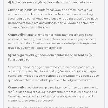
4| Falta de conciliação entre notas, financeiro e banco
Quando as notas emitidas/recebidas não batem com o que
entrou e saiu no banco, o fechamento vira um quebra-cabeça.
Essa falta de conciliação gera base errada para apuração, risco
de inconsistência em declarações e dificuldade de comprovar
informações em fiscalizações.
Como evitar:
adotar uma conciliação mensal simples (e, se
possível, semanal), cruzando notas x contas a pagar/receber x
extratos. A ideia não é burocratizar, mas antecipar divergências
antes que virem correção emergencial.
5| Entrega de obrigações com dados inconsistentes (ou
fora do prazo)
Mesmo quando foi pago corretamente, a empresa pode sofrer
atraso ou inconsistência em obrigações acessórias e entregas
periódicas. Muitas vezes, a obrigação é enviada, mas com dados
que não refletem a realidade porque faltou algo importante.
Como evitar:
estabelecer prazos internos (antes do vencimento
real), criar checklist fixo de fechamento e manter um calendário
fiscal com responsáveis. Obrigações não podem depender de
memória; precisam de processo.