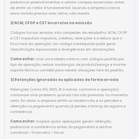
padronizar preenchimentos e validar campos essenciais antes
de emitir as notas é fundamental. Quando a empresa cresce,
essa revisão precisa virar rotina, não evento.
2| NCM, CFOP e CST incorretos na emissão
Códigos fiscais errados são campeões de retrabalho. NCM, CFOP
e CST impactam impostos, créditos, retenções e a leitura que o
fisco fará da operação. Um código inadequado pode gerar
classificação equivocada e divergências em declarações.
Como evitar:
criar uma tabela interna com códigos padrão por
tipo de operação, revisar mudanças de produto/serviço e manter
suporte técnico-contábil para validar situações fora do padrão.
3| Retenções ignoradas ou aplicadas de forma errada
Retenções (como ISS, INSS, IR e outras, conforme a operação)
costumam virar problema quando não são previstas no momento
certo. Às vezes a empresa emite ou recebe nota e só percebe a
retenção no pagamento quando já perdeu o timing de registro e
conferência.
Como evitar:
mapear quais operações geram retenção,
padronizar a conferência antes do pagamento e alinhar
comercial > financeiro > fiscal.