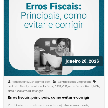
janeiro 26, 2026
taticarvalho2024@gmail.com
Contabilidade Empresarial
cadastro fiscal
,
cancelar nota fiscal
,
CFOP
,
CST
,
erros fiscais
,
fiscal
,
NCM
,
Nota fiscal errada
,
retenção
Erros fiscais: principais, como evitar e corrigir
O início do ano costuma concentrar ajustes operacionais,