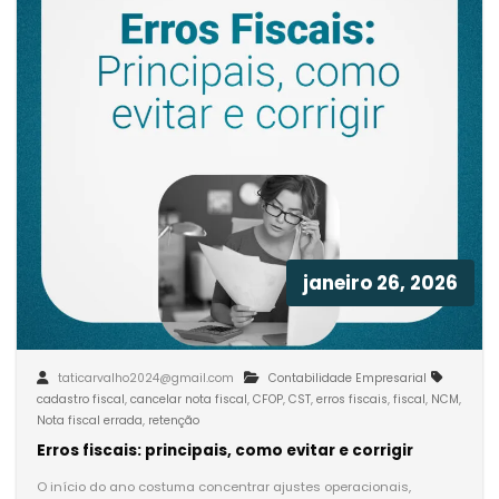
janeiro 26, 2026
taticarvalho2024@gmail.com
Contabilidade Empresarial
cadastro fiscal
,
cancelar nota fiscal
,
CFOP
,
CST
,
erros fiscais
,
fiscal
,
NCM
,
Nota fiscal errada
,
retenção
Erros fiscais: principais, como evitar e corrigir
O início do ano costuma concentrar ajustes operacionais,